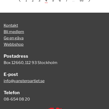
1
2
3
4
5
6
7
…
95
Kontakt
Bli medlem
Ge en gåva
Webbshop
Postadress
Box 12660, 112 93 Stockholm
E-post
info@vansterpartiet.se
Telefon
08-654 08 20